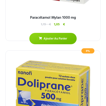
Paracétamol Mylan 1000 mg
1,19
€
1,05
€
Ajouter Au Panier
8%