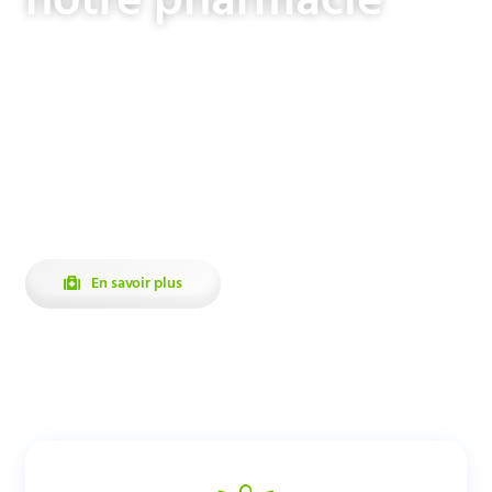
Découvrez tous les services de notre pharmacie en ligne : consultez
nos horaires, envoyez votre ordonnance en toute simplicité, prenez
rendez-vous avec votre pharmacien et restez informé de nos
actualités et offres promotionnelles.
Une question, un besoin de conseil ? Notre équipe vous répond
directement via la messagerie instantanée.
En savoir plus