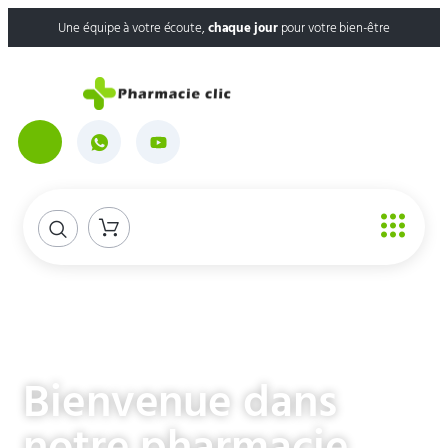
Une équipe à votre écoute,
chaque jour
pour votre bien-être
Bienvenue dans
notre pharmacie