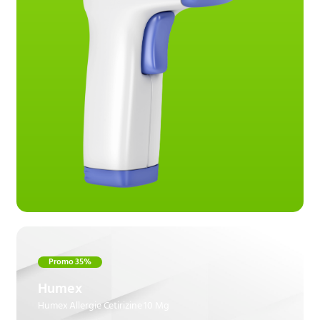
Promo 35%
Humex
Humex Allergie Cetirizine 10 Mg