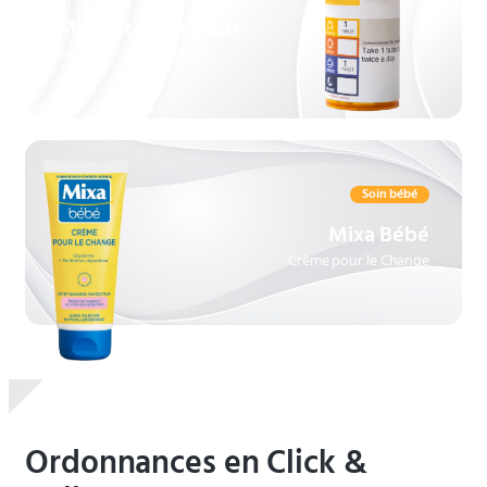
Multivitamines B6+
Énergie et immunité.
Soin bébé
Mixa Bébé
Crème pour le Change
Ordonnances en Click &