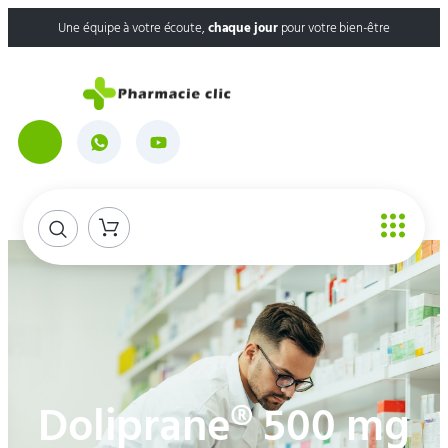
Une équipe à votre écoute,
chaque jour
pour votre bien-être
Doliprane® 500 mg