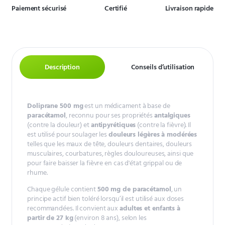
Paiement sécurisé
Certifié
Livraison rapide
Description
Conseils d’utilisation
Doliprane 500 mg
est un médicament à base de
paracétamol
, reconnu pour ses propriétés
antalgiques
(contre la douleur) et
antipyrétiques
(contre la fièvre). Il
est utilisé pour soulager les
douleurs légères à modérées
telles que les maux de tête, douleurs dentaires, douleurs
musculaires, courbatures, règles douloureuses, ainsi que
pour faire baisser la fièvre en cas d'état grippal ou de
rhume.
Chaque gélule contient
500 mg de paracétamol
, un
principe actif bien toléré lorsqu’il est utilisé aux doses
recommandées. Il convient aux
adultes et enfants à
partir de 27 kg
(environ 8 ans), selon les