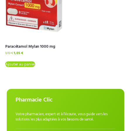
Paracétamol Mylan 1000 mg
1,19
€
1,05
€
Ajouter au panier
Pharmacie Clic
Votre pharmacien, expert et à l’écoute, vous guide vers les
solutions les plus adaptées à vos besoins de santé.