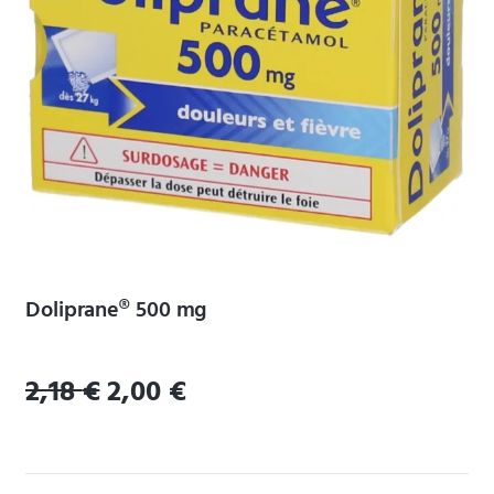
Doliprane® 500 mg
2,18
€
2,00
€